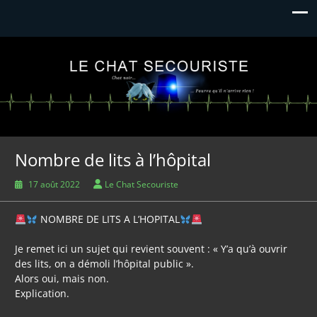
Le Chat Secouriste
Chat Noir… Pourvu qu'il n'arrive rien
Nombre de lits à l’hôpital
17 août 2022
Le Chat Secouriste
NOMBRE DE LITS A L’HOPITAL
Je remet ici un sujet qui revient souvent : « Y’a qu’à ouvrir
des lits, on a démoli l’hôpital public ».
Alors oui, mais non.
Explication.