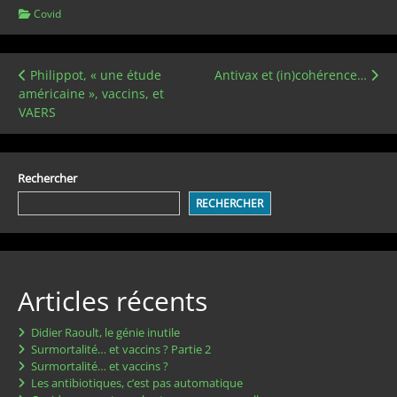
Covid
Navigation
Philippot, « une étude
Antivax et (in)cohérence…
américaine », vaccins, et
de
VAERS
l’article
Rechercher
RECHERCHER
Articles récents
Didier Raoult, le génie inutile
Surmortalité… et vaccins ? Partie 2
Surmortalité… et vaccins ?
Les antibiotiques, c’est pas automatique