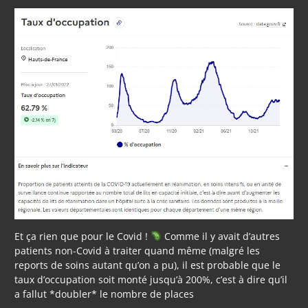
Et ça rien que pour le Covid !
Comme il y avait d’autres
patients non-Covid à traiter quand même (malgré les
reports de soins autant qu’on a pu), il est probable que le
taux d’occupation soit monté jusqu’à 200%, c’est à dire qu’il
a fallut *doubler* le nombre de places