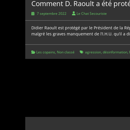
Comment D. Raoult a été prot
7 septembre 2022
Le Chat Secouriste
Didier Raoult est protégé par le Président de la R
malgré les graves manquement de l’I.H.U. qu’il a di
Les copains
,
Non classé
agression
,
désinformation
,