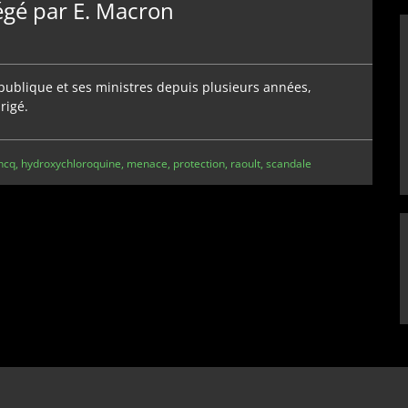
égé par E. Macron
épublique et ses ministres depuis plusieurs années,
rigé.
hcq
,
hydroxychloroquine
,
menace
,
protection
,
raoult
,
scandale