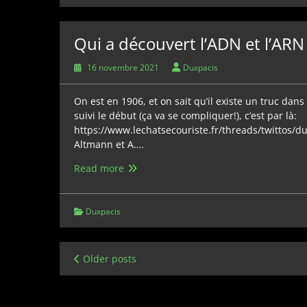
?
(Episode
1)
Qui a découvert l’ADN et l’ARN 
16 novembre 2021
Duxpacis
On est en 1906, et on sait qu’il existe un truc dans 
suivi le début (ça va se compliquer!), c’est par là:
https://www.lechatsecouriste.fr/threads/twittos/d
Altmann et A….
Qui
Read more
a
découvert
l’ADN
Duxpacis
et
l’ARN
?
Navigation
Older posts
(Episode
des
3)