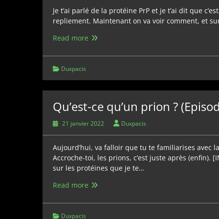
Je t’ai parlé de la protéine PrP et je t’ai dit que c’
repliement. Maintenant on va voir comment, et su
Qu’est-
Read more
ce
qu’un
prion
Duxpacis
?
(Episode
4)
Qu’est-ce qu’un prion ? (Episod
21 janvier 2022
Duxpacis
Aujourd’hui, va falloir que tu te familiarises avec
Accroche-toi, les prions, c’est juste après (enfin). [
sur les protéines que je te…
Qu’est-
Read more
ce
qu’un
prion
Duxpacis