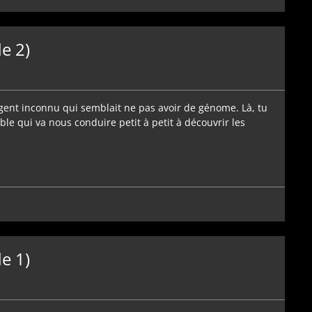
e 2)
 agent inconnu qui semblait ne pas avoir de génome. Là, tu
ble qui va nous conduire petit à petit à découvrir les
e 1)