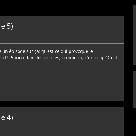
e 5)
e un épisode sur ça: qu’est-ce qui provoque le
 PrP/prion dans les cellules, comme ça, d’un coup? C’est
e 4)