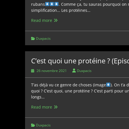
rubans
. Comme ça, tu sauras pourquoi on n’
simplification… Les protéines…
C’est
Read more
quoi
une
protéine
Duxpacis
?
(Episode
2)
C’est quoi une protéine ? (Epis
26 novembre 2021
Duxpacis
T’as déjà vu ce genre de choses (image
). On t’a
quoi ? C’est quoi, une protéine ? C’est parti pour un
longs…
C’est
Read more
quoi
une
protéine
Duxpacis