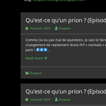
Qu’est-ce qu’un prion ? (Episod
26 janvier 2022
Duxpacis
Comme j’ai eu pas mal de questions, je vais te fair
changement de repliement d’une PrP « normale » en
parti !
…
Qu’est-
Read more
ce
qu’un
prion
Duxpacis
?
(Episode
5)
Qu’est-ce qu’un prion ? (Episod
24 janvier 2022
Duxpacis