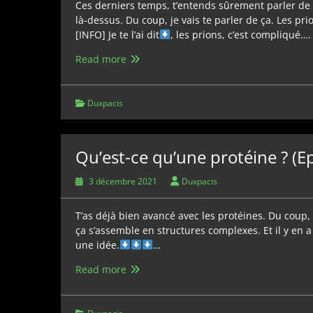
Ces derniers temps, t’entends sûrement parler de 
là-dessus. Du coup, je vais te parler de ça. Les pri
[INFO] Je te l’ai dit
, les prions, c’est compliqué….
Qu’est-
Read more
ce
qu’un
prion
Duxpacis
?
(Episode
1)
Qu’est-ce qu’une protéine ? (E
3 décembre 2021
Duxpacis
T’as déjà bien avancé avec les protéines. Du coup, 
ça s’assemble en structures complexes. Et il y en
une idée.
…
Qu’est-
Read more
ce
qu’une
protéine