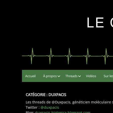
Skip
to
Le Chat Secouriste
Chat Noir… Pourvu qu'il n'arrive rien
content
Accueil
À propos
Threads
Vidéos
Sur le
CATÉGORIE :
DUXPACIS
Les threads de @Duxpacis, généticien moléculaire 
Twitter :
@duxpacis
Blog:
duxpacis-biologica.blogspot.com