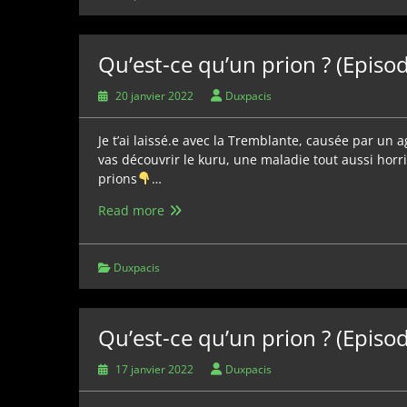
?
(Episode
3)
Qu’est-ce qu’un prion ? (Episod
20 janvier 2022
Duxpacis
Je t’ai laissé.e avec la Tremblante, causée par un
vas découvrir le kuru, une maladie tout aussi horri
prions
…
Qu’est-
Read more
ce
qu’un
prion
Duxpacis
?
(Episode
2)
Qu’est-ce qu’un prion ? (Episod
17 janvier 2022
Duxpacis