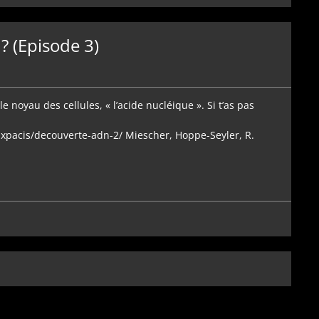
? (Episode 3)
le noyau des cellules, « l’acide nucléique ». Si t’as pas
uxpacis/decouverte-adn-2/ Miescher, Hoppe-Seyler, R.