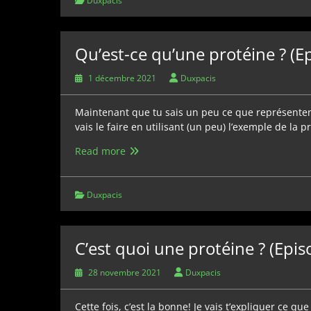
Duxpacis
?
(Episode
4)
Qu’est-ce qu’une protéine ? (E
1 décembre 2021
Duxpacis
Maintenant que tu sais un peu ce que représenten
vais le faire en utilisant (un peu) l’exemple de la
Qu’est-
Read more
ce
qu’une
protéine
Duxpacis
?
(Episode
3)
C’est quoi une protéine ? (Epis
28 novembre 2021
Duxpacis
Cette fois, c’est la bonne! Je vais t’expliquer ce q