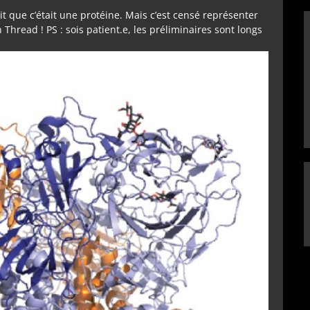
 dit que c’était une protéine. Mais c’est censé représenter
n Thread ! PS : sois patient.e, les préliminaires sont longs