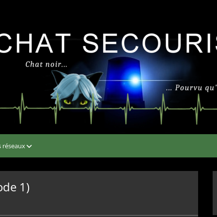
s réseaux
ode 1)