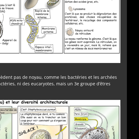
ossèdent pas de noyau, comme les bactéries et les archées
actéries, ni des eucaryotes, mais un 3e groupe d’êtres