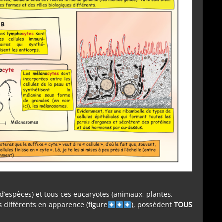
 d’espèces) et tous ces eucaryotes (animaux, plantes,
 différents en apparence (figure
), possèdent
TOUS