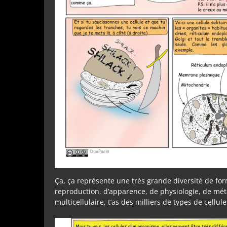
Ça, ça représente une très grande diversité de f
reproduction, d’apparence, de physiologie, de mé
multicellulaire, t’as des milliers de types de cellul