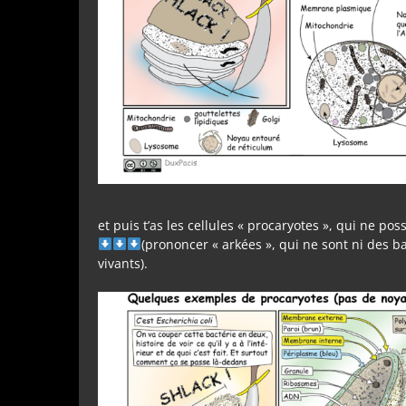
et puis t’as les cellules « procaryotes », qui ne p
(prononcer « arkées », qui ne sont ni des b
vivants).