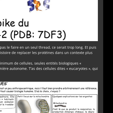
as le faire en un seul thread, ce serait trop long. Et puis
histoire de replacer les protéines dans un contexte plus
minimum de cellules, seules entités biologiques «
ère autonome. T’as des cellules dites « eucaryotes », qui