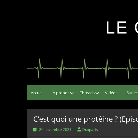
Skip
to
Le Chat Secouriste
Chat Noir… Pourvu qu'il n'arrive rien
content
Accueil
À propos
Threads
Vidéos
Sur le
C’est quoi une protéine ? (Epis
26 novembre 2021
Duxpacis