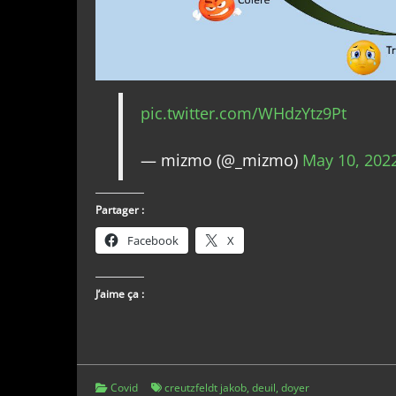
pic.twitter.com/WHdzYtz9Pt
— mizmo (@_mizmo)
May 10, 202
Partager :
Facebook
X
J’aime ça :
Covid
creutzfeldt jakob
,
deuil
,
doyer