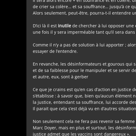
Il sera alors encore + en souffrance et en colère, d
de crier sa colère… et sa souffrance… jusqu’à ce q
Alors seulement, peut-être, pourra-t-il entendre 
D’ici là il est
inutile
de chercher à lui opposer une 
une fois il y sera imperméable tant qu’il sera dan
Comme il n’y a pas de solution à lui apporter ; alor
essayer de l’entendre.
En revanche, les désinformateurs et gourous qui se
et de sa faiblesse pour le manipuler et se servir 
et autre, eux, sont à gerber
Ce que je crains est qu’en cas d’action en justice 
s’établisse : à savoir que, bien qu’aucun élément 
la justice, entendant sa souffrance, lui accorde d
Il parait que cela s’est déjà vu en d’autres situation
Non seulement cela ne fera pas revenir sa femme e
Marc Doyer, mais en plus et surtout, les désinform
justice admet que les vaccins sont dangereux ».