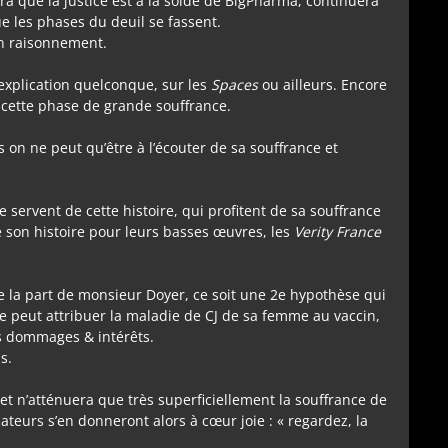
ira que la justice est à la solde de BigPharma, continuera
ue les phases du deuil se fassent.
un raisonnement.
explication quelconque, sur les
Spaces
ou ailleurs. Encore
s cette phase de grande souffrance.
s on ne peut qu’être à l’écouter de sa souffrance et
 servent de cette histoire, qui profitent de sa souffrance
de son histoire pour leurs basses œuvres, les
Verity France
de la part de monsieur Doyer, ce soit une 2e hypothèse qui
ne peut attribuer la maladie de CJ de sa femme au vaccin,
es dommages & intérêts.
s.
t n’atténuera que très superficiellement la souffrance de
ateurs s’en donneront alors à cœur joie : « regardez, la