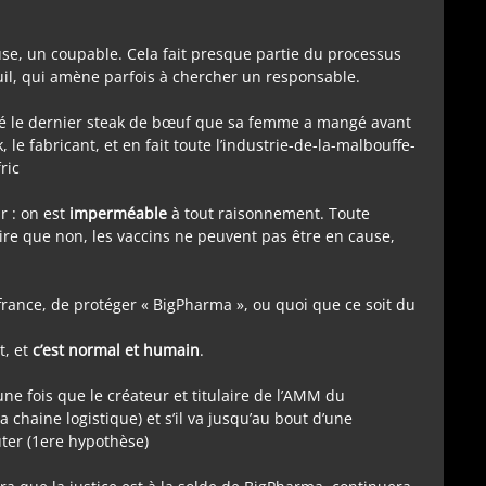
se, un coupable. Cela fait presque partie du processus
euil, qui amène parfois à chercher un responsable.
 été le dernier steak de bœuf que sa femme a mangé avant
le fabricant, et en fait toute l’industrie-de-la-malbouffe-
ric
r : on est
imperméable
à tout raisonnement. Toute
 dire que non, les vaccins ne peuvent pas être en cause,
france, de protéger « BigPharma », ou quoi que ce soit du
t, et
c’est normal et humain
.
une fois que le créateur et titulaire de l’AMM du
 chaine logistique) et s’il va jusqu’au bout d’une
uter (1ere hypothèse)