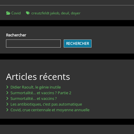
Doyer
:
En
Covid
creutzfeldt jakob
,
deuil
,
doyer
plein
processus
de
Rechercher
deuil
RECHERCHER
ou
bien
horrible
désinformateur
?
Articles récents
Didier Raoult, le génie inutile
Surmortalité… et vaccins ? Partie 2
Surmortalité… et vaccins ?
Les antibiotiques, c’est pas automatique
Covid, crue centennale et moyenne annuelle