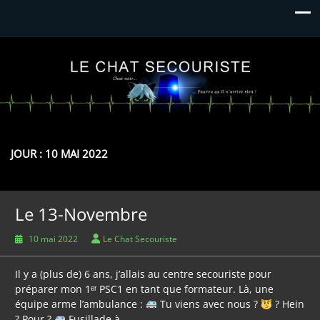
Le Chat Secouriste
Chat Noir… Pourvu qu'il n'arrive rien
JOUR :
10 MAI 2022
Le 13-Novembre
10 mai 2022
Le Chat Secouriste
Il y a (plus de) 6 ans, j’allais au centre secouriste pour
préparer mon 1ᵉʳ PSC1 en tant que formateur. Là, une
équipe arme l’ambulance :
Tu viens avec nous ?
? Hein
? Pour ?
Fusillade à…