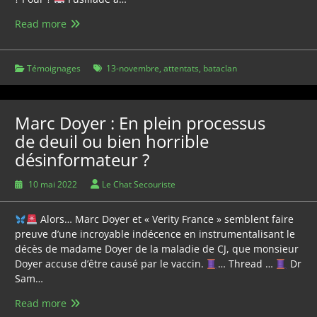
Le
Read more
13-
Novembre
Témoignages
13-novembre
,
attentats
,
bataclan
Marc Doyer : En plein processus
de deuil ou bien horrible
désinformateur ?
10 mai 2022
Le Chat Secouriste
Alors… Marc Doyer et « Verity France » semblent faire
preuve d’une incroyable indécence en instrumentalisant le
décès de madame Doyer de la maladie de CJ, que monsieur
Doyer accuse d’être causé par le vaccin.
… Thread …
Dr
Sam…
Marc
Read more