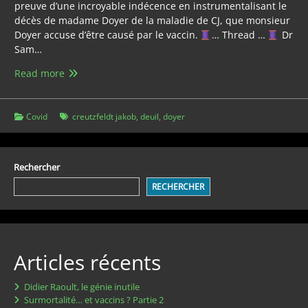
preuve d’une incroyable indécence en instrumentalisant le
décès de madame Doyer de la maladie de CJ, que monsieur
Doyer accuse d’être causé par le vaccin.
… Thread …
Dr
Sam…
Marc
Read more
Doyer
:
En
Covid
creutzfeldt jakob
,
deuil
,
doyer
plein
processus
de
Rechercher
deuil
RECHERCHER
ou
bien
horrible
désinformateur
?
Articles récents
Didier Raoult, le génie inutile
Surmortalité… et vaccins ? Partie 2