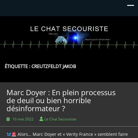
Le Chat Secouriste
Chat Noir… Pourvu qu'il n'arrive rien
ÉTIQUETTE :
CREUTZFELDT JAKOB
Marc Doyer : En plein processus
de deuil ou bien horrible
désinformateur ?
10 mai 2022
Le Chat Secouriste
Alors… Marc Doyer et « Verity France » semblent faire